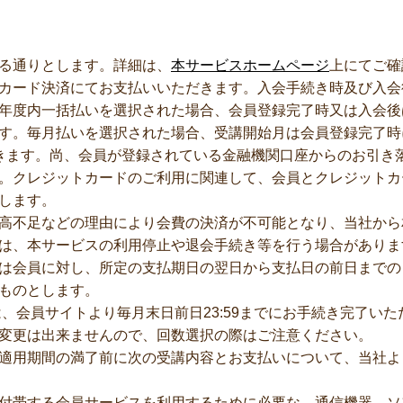
る通りとします。詳細は、
本サービスホームページ
上にてご確
カード決済にてお支払いいただきます。入会手続き時及び入会
年度内一括払いを選択された場合、会員登録完了時又は入会後
す。毎月払いを選択された場合、受講開始月は会員登録完了時
きます。尚、会員が登録されている金融機関口座からのお引き
。クレジットカードのご利用に関連して、会員とクレジットカ
します。
高不足などの理由により会費の決済が不可能となり、当社から
は、本サービスの利用停止や退会手続き等を行う場合がありま
は会員に対し、所定の支払期日の翌日から支払日の前日までの日
ものとします。
、会員サイトより毎月末日前日23:59までにお手続き完了い
変更は出来ませんので、回数選択の際はご注意ください。
適用期間の満了前に次の受講内容とお支払いについて、当社よ
付帯する会員サービスを利用するために必要な、通信機器、ソ