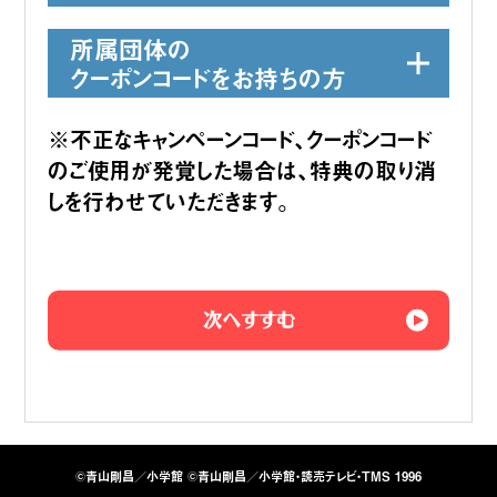
所属団体の
クーポンコードをお持ちの方
※キャンペーンによっては併用できないものがございま
※不正なキャンペーンコード、クーポンコード
す。
のご使用が発覚した場合は、特典の取り消
※併用不可なキャンペーンコードを入会フォームに同時
しを行わせていただきます。
入力された場合、入力エラーとなるか、割引期間が長い
もののみが適用されます。
※所属団体情報がご不明な方は、ご加盟されている団
体へご確認ください。
※クーポンコードの適用にあたって、所属団体に確認さ
次へすすむ
せていただく場合がございます。
クーポンコード
所属団体名
©青山剛昌／小学館 ©青山剛昌／小学館・読売テレビ・TMS 1996