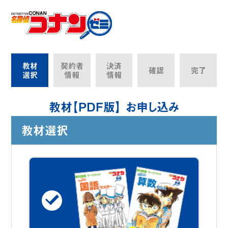
教材
契約者
決済
確認
完了
選択
情報
情報
教材【PDF版】 お申し込み
教材選択